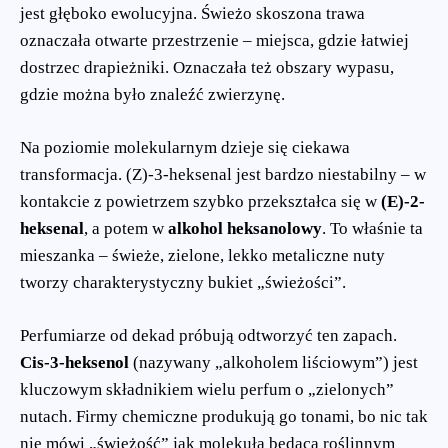
jest głęboko ewolucyjna. Świeżo skoszona trawa
oznaczała otwarte przestrzenie – miejsca, gdzie łatwiej
dostrzec drapieżniki. Oznaczała też obszary wypasu,
gdzie można było znaleźć zwierzynę.
Na poziomie molekularnym dzieje się ciekawa
transformacja. (Z)-3-heksenal jest bardzo niestabilny – w
kontakcie z powietrzem szybko przekształca się w
(E)-2-
heksenal
, a potem w
alkohol heksanolowy
. To właśnie ta
mieszanka – świeże, zielone, lekko metaliczne nuty
tworzy charakterystyczny bukiet „świeżości”.
Perfumiarze od dekad próbują odtworzyć ten zapach.
Cis-3-heksenol
(nazywany „alkoholem liściowym”) jest
kluczowym składnikiem wielu perfum o „zielonych”
nutach. Firmy chemiczne produkują go tonami, bo nic tak
nie mówi „świeżość” jak molekuła będąca roślinnym