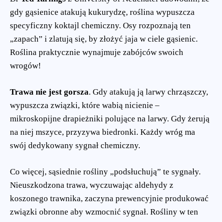
gdy gąsienice atakują kukurydzę, roślina wypuszcza
specyficzny koktajl chemiczny. Osy rozpoznają ten
„zapach” i zlatują się, by złożyć jaja w ciele gąsienic.
Roślina praktycznie wynajmuje zabójców swoich
wrogów!
Trawa nie jest gorsza
. Gdy atakują ją larwy chrząszczy,
wypuszcza związki, które wabią nicienie –
mikroskopijne drapieżniki polujące na larwy. Gdy żerują
na niej mszyce, przyzywa biedronki. Każdy wróg ma
swój dedykowany sygnał chemiczny.
Co więcej, sąsiednie rośliny „podsłuchują” te sygnały.
Nieuszkodzona trawa, wyczuwając aldehydy z
koszonego trawnika, zaczyna prewencyjnie produkować
związki obronne aby wzmocnić sygnał. Rośliny w ten