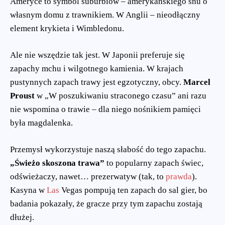
Ameryce to symbol suburbiów – amerykańskiego snu o
własnym domu z trawnikiem. W Anglii – nieodłączny
element krykieta i Wimbledonu.
Ale nie wszędzie tak jest. W Japonii preferuje się
zapachy mchu i wilgotnego kamienia. W krajach
pustynnych zapach trawy jest egzotyczny, obcy.
Marcel
Proust
w „W poszukiwaniu straconego czasu” ani razu
nie wspomina o trawie – dla niego nośnikiem pamięci
była magdalenka.
Przemysł wykorzystuje naszą słabość do tego zapachu.
„Świeżo skoszona trawa”
to popularny zapach świec,
odświeżaczy, nawet… prezerwatyw (tak, to
prawda
).
Kasyna w
Las
Vegas pompują ten zapach do sal gier, bo
badania pokazały, że gracze przy tym zapachu zostają
dłużej.