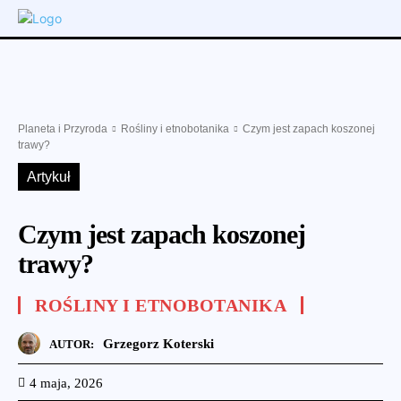
Planeta i Przyroda
Rośliny i etnobotanika
Czym jest zapach koszonej
trawy?
Artykuł
Czym jest zapach koszonej
trawy?
ROŚLINY I ETNOBOTANIKA
Grzegorz Koterski
AUTOR:
4 maja, 2026