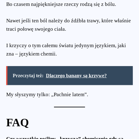
Bo czasem najpiękniejsze rzeczy rodzą się z bólu.
Nawet jeśli ten ból należy do źdźbła trawy, które właśnie
traci połowę swojego ciała.
I krzyczy o tym całemu światu jedynym językiem, jaki
zna – językiem chemii.
Przeczytaj też:
Dlaczego banany są krzywe?
My słyszymy tylko: „Pachnie latem”.
FAQ
Czy wszystkie rośliny „krzyczą” chemicznie gdy są