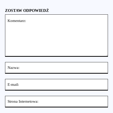
ZOSTAW ODPOWIEDŹ
Komentarz:
Na
E-
mai
St
Int