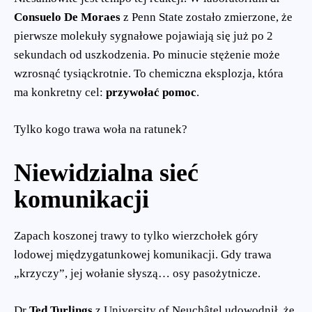
Consuelo De Moraes
z Penn State zostało zmierzone, że
pierwsze molekuły sygnałowe pojawiają się już po 2
sekundach od uszkodzenia. Po minucie stężenie może
wzrosnąć tysiąckrotnie. To chemiczna eksplozja, która
ma konkretny cel:
przywołać pomoc
.
Tylko kogo trawa woła na ratunek?
Niewidzialna sieć
komunikacji
Zapach koszonej trawy to tylko wierzchołek góry
lodowej międzygatunkowej komunikacji. Gdy trawa
„krzyczy”, jej wołanie słyszą… osy pasożytnicze.
Dr
Ted Turlings
z University of Neuchâtel udowodnił, że