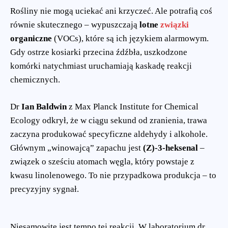
Rośliny nie mogą uciekać ani krzyczeć. Ale potrafią coś
równie skutecznego – wypuszczają
lotne
związki
organiczne
(VOCs), które są ich językiem alarmowym.
Gdy ostrze kosiarki przecina źdźbła, uszkodzone
komórki natychmiast uruchamiają kaskadę reakcji
chemicznych.
Dr
Ian Baldwin
z Max Planck Institute for Chemical
Ecology odkrył, że w ciągu sekund od zranienia, trawa
zaczyna produkować specyficzne aldehydy i alkohole.
Głównym „winowajcą” zapachu jest
(Z)-3-heksenal
–
związek o sześciu atomach węgla, który powstaje z
kwasu linolenowego. To nie przypadkowa produkcja – to
precyzyjny sygnał.
Niesamowite jest tempo tej reakcji. W laboratorium dr