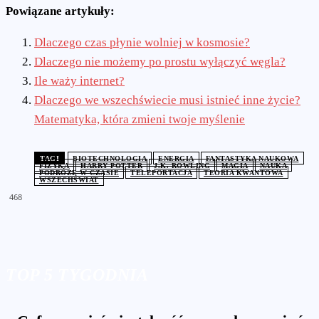
Powiązane artykuły:
Dlaczego czas płynie wolniej w kosmosie?
Dlaczego nie możemy po prostu wyłączyć węgla?
Ile waży internet?
Dlaczego we wszechświecie musi istnieć inne życie?
Matematyka, która zmieni twoje myślenie
TAGI
BIOTECHNOLOGIA
ENERGIA
FANTASTYKA NAUKOWA
FIZYKA
HARRY POTTER
J.K. ROWLING
MAGIA
NAUKA
PODRÓŻE W CZASIE
TELEPORTACJA
TEORIA KWANTOWA
WSZECHŚWIAT
468
TOP 5 TYGODNIA