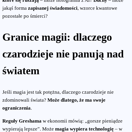
które się ruszają
– może hologramia z AI?
Duchy
– może
jakąś forma
zapisanej świadomości
, wzorce kwantowe
pozostałe po śmierci?
Granice magii: dlaczego
czarodzieje nie panują nad
światem
Jeśli magia jest tak potężna, dlaczego czarodzieje nie
zdominowali świata?
Może dlatego, że ma swoje
ograniczenia
.
Reguły Greshama
w ekonomii mówią: „gorsze pieniądze
wypierają lepsze”. Może
magia wypiera technologię
– w