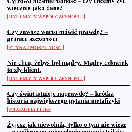
Cyfrowa nieśmiertelność – czy chcemy żyć
wiecznie jako dane?
DYLEMATY WSPÓŁCZESNOŚCI
Czy zawsze warto mówić prawdę? –
granice szczerości
ETYKA I MORALNOŚĆ
Nie chcą, żebyś był mądry. Mądry człowiek
to zły klient.
DYLEMATY WSPÓŁCZESNOŚCI
Czy świat istnieje naprawdę? – krótka
historia największego pytania metafizyki
FILOZOFIA I IDEE
Żyjesz jak niewolnik, tylko o tym nie wiesz
– współczesne zniewolenie oczami stoików