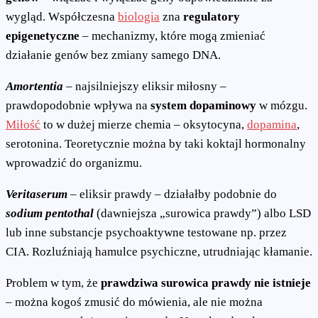
wygląd. Współczesna
biologia
zna
regulatory
epigenetyczne
– mechanizmy, które mogą zmieniać
działanie genów bez zmiany samego DNA.
Amortentia
– najsilniejszy eliksir miłosny –
prawdopodobnie wpływa na
system dopaminowy
w mózgu.
Miłość
to w dużej mierze chemia – oksytocyna,
dopamina
,
serotonina. Teoretycznie można by taki koktajl hormonalny
wprowadzić do organizmu.
Veritaserum
– eliksir prawdy – działałby podobnie do
sodium pentothal
(dawniejsza „surowica prawdy”) albo LSD
lub inne substancje psychoaktywne testowane np. przez
CIA. Rozluźniają hamulce psychiczne, utrudniając kłamanie.
Problem w tym, że
prawdziwa surowica prawdy nie istnieje
– można kogoś zmusić do mówienia, ale nie można