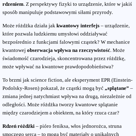
rdzeniem
. Z perspektywy fizyki to urządzenie, które w jakiś
sposób manipuluje podstawowymi siłami przyrody.
Może różdżka działa jak
kwantowy interfejs
– urządzenie,
które pozwala ludzkiemu umysłowi oddziaływać
bezpośrednio z funkcjami falowymi cząstek? W mechanice
kwantowej
obserwacja wpływa na rzeczywistość
. Może
świadomość czarodzieja, skoncentrowana przez różdżkę,
może wpływać na kwantowe prawdopodobieństwa?
To brzmi jak science fiction, ale eksperyment EPR (Einstein-
Podolsky-Rosen) pokazał, że cząstki mogą być
„splątane”
–
zmiana jednej natychmiast wpływa na drugą, niezależnie od
odległości. Może różdżka tworzy kwantowe splątanie
między czarodziejem a obiektem, na który rzuca czar?
Rdzeń różdżki
– pióro feniksa, włos jednorożca, struna
smoczego serca – to mogą być materiały o unikalnych