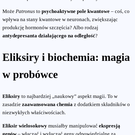
Może
Patronus
to
psychoaktywne pole kwantowe
– coś, co
wpływa na stany kwantowe w neuronach, zwiększając
produkcję hormonów szczęścia? Albo rodzaj
antydepresanta działającego na odległość
?
Eliksiry i biochemia: magia
w probówce
Eliksiry
to najbardziej „naukowy” aspekt magii. To w
zasadzie
zaawansowana chemia
z dodatkiem składników o
niezwykłych właściwościach.
Eliksir wielosokowy
musiałby manipulować
ekspresją
genów
– włączać i wyłączać geny odpowiedzialne za