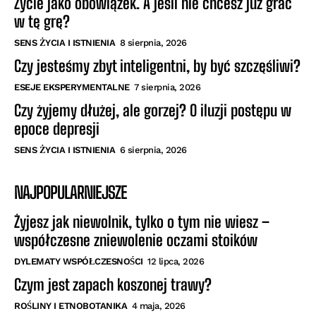
Życie jako obowiązek. A jeśli nie chcesz już grać
w tę grę?
SENS ŻYCIA I ISTNIENIA
8 sierpnia, 2026
Czy jesteśmy zbyt inteligentni, by być szczęśliwi?
ESEJE EKSPERYMENTALNE
7 sierpnia, 2026
Czy żyjemy dłużej, ale gorzej? O iluzji postępu w
epoce depresji
SENS ŻYCIA I ISTNIENIA
6 sierpnia, 2026
NAJPOPULARNIEJSZE
Żyjesz jak niewolnik, tylko o tym nie wiesz –
współczesne zniewolenie oczami stoików
DYLEMATY WSPÓŁCZESNOŚCI
12 lipca, 2026
Czym jest zapach koszonej trawy?
ROŚLINY I ETNOBOTANIKA
4 maja, 2026