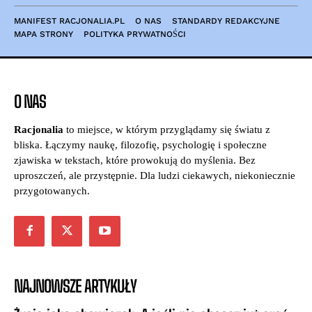
MANIFEST RACJONALIA.PL
O NAS
STANDARDY REDAKCYJNE
MAPA STRONY
POLITYKA PRYWATNOŚCI
O NAS
Racjonalia
to miejsce, w którym przyglądamy się światu z
bliska. Łączymy naukę, filozofię, psychologię i społeczne
zjawiska w tekstach, które prowokują do myślenia. Bez
uproszczeń, ale przystępnie. Dla ludzi ciekawych, niekoniecznie
przygotowanych.
NAJNOWSZE ARTYKUŁY