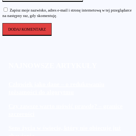
Zapisz moje nazwisko, adres e-mail i stronę internetową w tej przeglądarce
na następny raz, gdy skomentuję.
NAJNOWSZE ARTYKUŁY
Człowiek jako dane – o redukowaniu
tożsamości do algorytmu
Czy zawsze warto mówić prawdę? – granice
szczerości
Sens życia w świecie, który nie obiecuje już
zbawienia