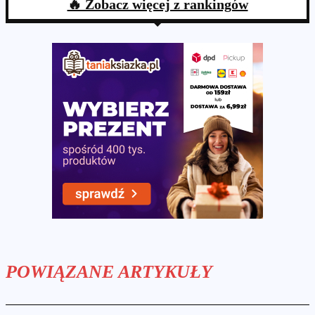
🔥 Zobacz więcej z rankingów
POWIĄZANE ARTYKUŁY