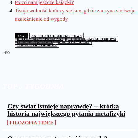
Po co nam jeszcze książki?
Twoja wolność kończy się tam, gdzie zaczyna się twoje
uzależnienie od wygody
TAGI
ANTROPOLOGIA KULTUROWA
DETERMINIZM SPOŁECZNY
ETYKA MIĘDZYKULTUROWA
FILOZOFIA KULTURY
KOREA PÓŁNOCNA
TOŻSAMOŚĆ OSOBOWA
490
TOP 5 TYGODNIA
Czy świat istnieje naprawdę? – krótka
historia największego pytania metafizyki
FILOZOFIA I IDEE