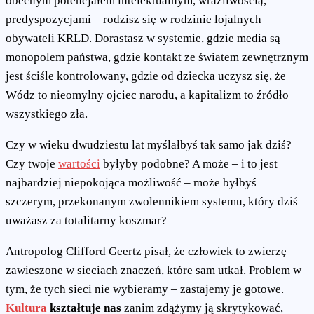
obecnym potencjałem intelektualnym, wrażliwością,
predyspozycjami – rodzisz się w rodzinie lojalnych
obywateli KRLD. Dorastasz w systemie, gdzie media są
monopolem państwa, gdzie kontakt ze światem zewnętrznym
jest ściśle kontrolowany, gdzie od dziecka uczysz się, że
Wódz to nieomylny ojciec narodu, a kapitalizm to źródło
wszystkiego zła.
Czy w wieku dwudziestu lat myślałbyś tak samo jak dziś?
Czy twoje
wartości
byłyby podobne? A może – i to jest
najbardziej niepokojąca możliwość – może byłbyś
szczerym, przekonanym zwolennikiem systemu, który dziś
uważasz za totalitarny koszmar?
Antropolog Clifford Geertz pisał, że człowiek to zwierzę
zawieszone w sieciach znaczeń, które sam utkał. Problem w
tym, że tych sieci nie wybieramy – zastajemy je gotowe.
Kultura
kształtuje nas
zanim zdążymy ją skrytykować,