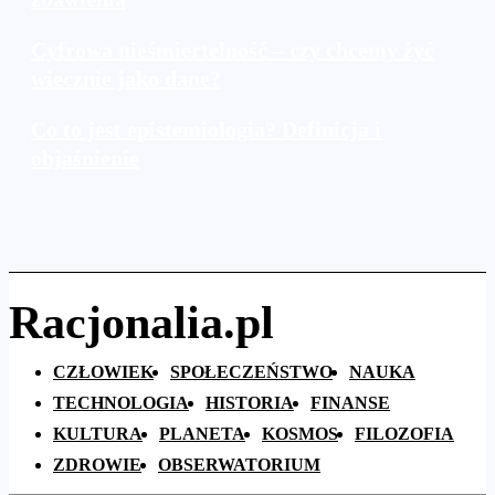
Cyfrowa nieśmiertelność – czy chcemy żyć
wiecznie jako dane?
Co to jest epistemiologia? Definicja i
objaśnienie
Racjonalia.pl
CZŁOWIEK
SPOŁECZEŃSTWO
NAUKA
TECHNOLOGIA
HISTORIA
FINANSE
KULTURA
PLANETA
KOSMOS
FILOZOFIA
ZDROWIE
OBSERWATORIUM