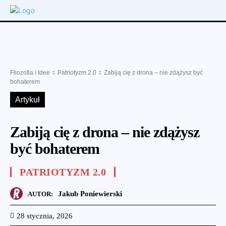
Filozofia i Idee
Patriotyzm 2.0
Zabiją cię z drona – nie zdążysz być
bohaterem
Artykuł
Zabiją cię z drona – nie zdążysz
być bohaterem
PATRIOTYZM 2.0
Jakub Poniewierski
AUTOR:
28 stycznia, 2026