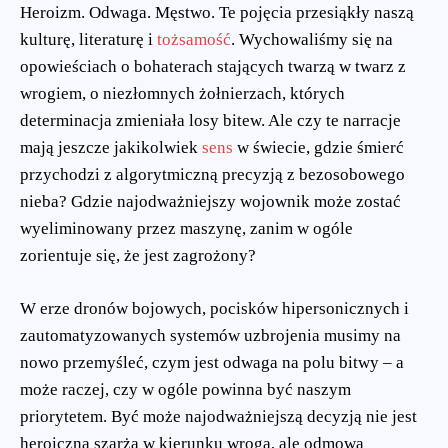
Heroizm. Odwaga. Męstwo. Te pojęcia przesiąkły naszą
kulturę, literaturę i
tożsamość
. Wychowaliśmy się na
opowieściach o bohaterach stających twarzą w twarz z
wrogiem, o niezłomnych żołnierzach, których
determinacja zmieniała losy bitew. Ale czy te narracje
mają jeszcze jakikolwiek
sens
w świecie, gdzie śmierć
przychodzi z algorytmiczną precyzją z bezosobowego
nieba? Gdzie najodważniejszy wojownik może zostać
wyeliminowany przez maszynę, zanim w ogóle
zorientuje się, że jest zagrożony?
W erze dronów bojowych, pocisków hipersonicznych i
zautomatyzowanych systemów uzbrojenia musimy na
nowo przemyśleć, czym jest odwaga na polu bitwy – a
może raczej, czy w ogóle powinna być naszym
priorytetem. Być może najodważniejszą decyzją nie jest
heroiczna szarża w kierunku wroga, ale odmowa