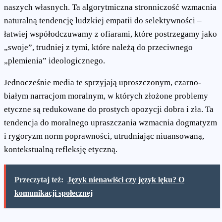
naszych własnych. Ta algorytmiczna stronniczość wzmacnia
naturalną tendencję ludzkiej empatii do selektywności –
łatwiej współodczuwamy z ofiarami, które postrzegamy jako
„swoje”, trudniej z tymi, które należą do przeciwnego
„plemienia” ideologicznego.
Jednocześnie media te sprzyjają uproszczonym, czarno-
białym narracjom moralnym, w których złożone problemy
etyczne są redukowane do prostych opozycji dobra i zła. Ta
tendencja do moralnego upraszczania wzmacnia dogmatyzm
i rygoryzm norm poprawności, utrudniając niuansowaną,
kontekstualną refleksję etyczną.
Przeczytaj też:
Język nienawiści czy język lęku? O
komunikacji społecznej