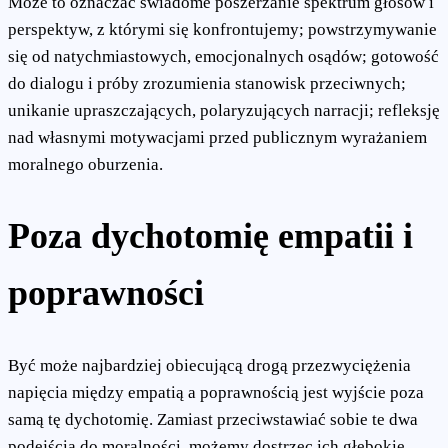
Może to oznaczać świadome poszerzanie spektrum głosów i
perspektyw, z którymi się konfrontujemy; powstrzymywanie
się od natychmiastowych, emocjonalnych osądów; gotowość
do dialogu i próby zrozumienia stanowisk przeciwnych;
unikanie upraszczających, polaryzujących narracji; refleksję
nad własnymi motywacjami przed publicznym wyrażaniem
moralnego oburzenia.
Poza dychotomię empatii i
poprawności
Być może najbardziej obiecującą drogą przezwyciężenia
napięcia między empatią a poprawnością jest wyjście poza
samą tę dychotomię. Zamiast przeciwstawiać sobie te dwa
podejścia do moralności, możemy dostrzec ich głębokie,