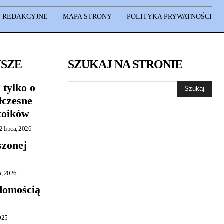
 REDAKCYJNE
MAPA STRONY
POLITYKA PRYWATNOŚCI
JSZE
SZUKAJ NA STRONIE
 tylko o
Szukaj
łczesne
toików
2 lipca, 2026
szonej
a, 2026
adomością
2025