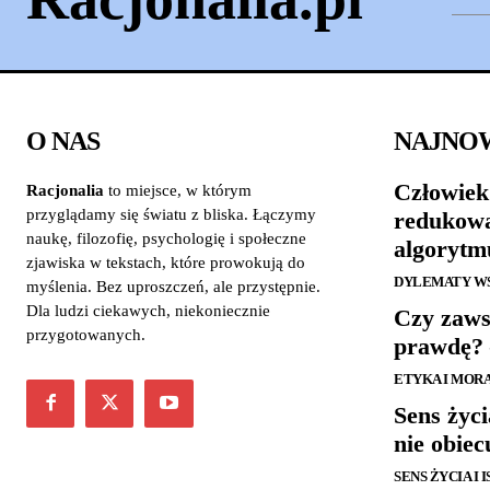
O NAS
NAJNO
Człowiek
Racjonalia
to miejsce, w którym
przyglądamy się światu z bliska. Łączymy
redukowa
naukę, filozofię, psychologię i społeczne
algorytm
zjawiska w tekstach, które prowokują do
DYLEMATY W
myślenia. Bez uproszczeń, ale przystępnie.
Dla ludzi ciekawych, niekoniecznie
Czy zaws
przygotowanych.
prawdę? 
ETYKA I MOR
Sens życi
nie obiec
SENS ŻYCIA I 