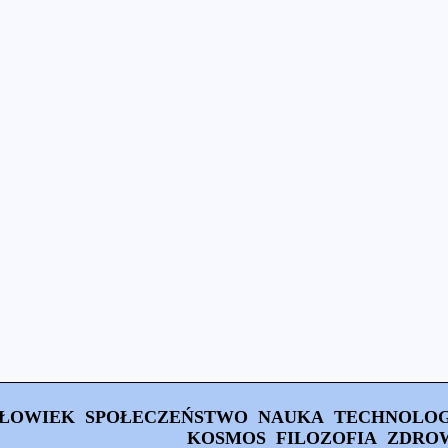
ŁOWIEK
SPOŁECZEŃSTWO
NAUKA
TECHNOLOG
KOSMOS
FILOZOFIA
ZDRO