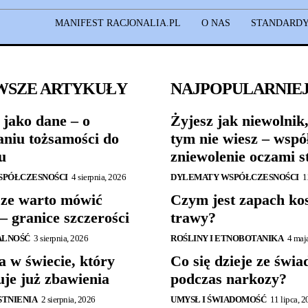
MANIFEST RACJONALIA.PL
O NAS
STANDARDY
WSZE ARTYKUŁY
NAJPOPULARNIE
 jako dane – o
Żyjesz jak niewolnik,
niu tożsamości do
tym nie wiesz – wspó
u
zniewolenie oczami s
SPÓŁCZESNOŚCI
4 sierpnia, 2026
DYLEMATY WSPÓŁCZESNOŚCI
1
ze warto mówić
Czym jest zapach ko
– granice szczerości
trawy?
ALNOŚĆ
3 sierpnia, 2026
ROŚLINY I ETNOBOTANIKA
4 maj
a w świecie, który
Co się dzieje ze świ
uje już zbawienia
podczas narkozy?
ISTNIENIA
2 sierpnia, 2026
UMYSŁ I ŚWIADOMOŚĆ
11 lipca, 