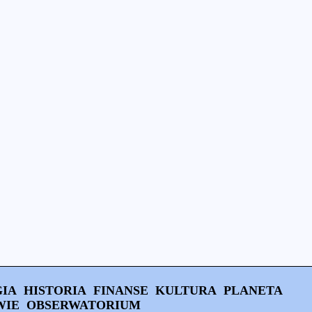
IA
HISTORIA
FINANSE
KULTURA
PLANETA
WIE
OBSERWATORIUM