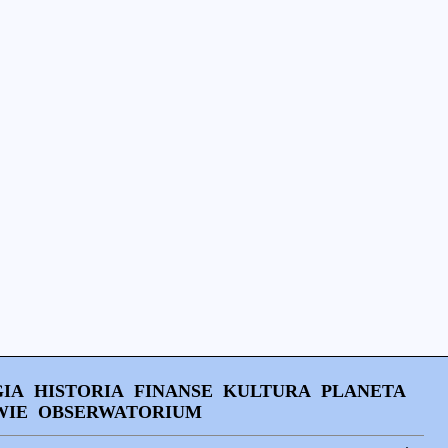
IA
HISTORIA
FINANSE
KULTURA
PLANETA
WIE
OBSERWATORIUM