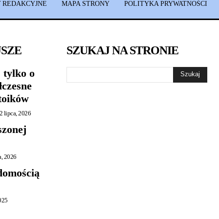
 REDAKCYJNE
MAPA STRONY
POLITYKA PRYWATNOŚCI
JSZE
SZUKAJ NA STRONIE
 tylko o
Szukaj
łczesne
toików
2 lipca, 2026
szonej
a, 2026
adomością
2025