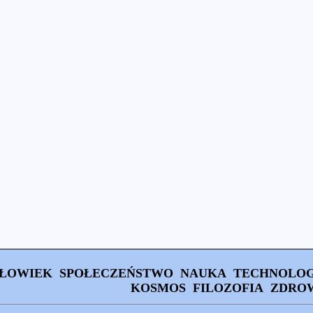
ŁOWIEK
SPOŁECZEŃSTWO
NAUKA
TECHNOLOG
KOSMOS
FILOZOFIA
ZDRO