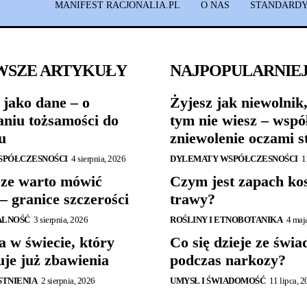
MANIFEST RACJONALIA.PL
O NAS
STANDARDY
WSZE ARTYKUŁY
NAJPOPULARNIE
 jako dane – o
Żyjesz jak niewolnik,
niu tożsamości do
tym nie wiesz – wspó
u
zniewolenie oczami s
SPÓŁCZESNOŚCI
4 sierpnia, 2026
DYLEMATY WSPÓŁCZESNOŚCI
1
ze warto mówić
Czym jest zapach ko
– granice szczerości
trawy?
ALNOŚĆ
3 sierpnia, 2026
ROŚLINY I ETNOBOTANIKA
4 maj
a w świecie, który
Co się dzieje ze świ
uje już zbawienia
podczas narkozy?
ISTNIENIA
2 sierpnia, 2026
UMYSŁ I ŚWIADOMOŚĆ
11 lipca, 