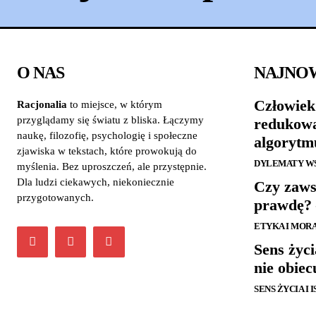
O NAS
NAJNO
Człowiek
Racjonalia
to miejsce, w którym
przyglądamy się światu z bliska. Łączymy
redukowa
naukę, filozofię, psychologię i społeczne
algorytm
zjawiska w tekstach, które prowokują do
DYLEMATY W
myślenia. Bez uproszczeń, ale przystępnie.
Dla ludzi ciekawych, niekoniecznie
Czy zaws
przygotowanych.
prawdę? 
ETYKA I MOR
Sens życi
nie obiec
SENS ŻYCIA I 