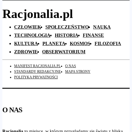
Racjonalia.pl
CZŁOWIEK
SPOŁECZEŃSTWO
NAUKA
TECHNOLOGIA
HISTORIA
FINANSE
KULTURA
PLANETA
KOSMOS
FILOZOFIA
ZDROWIE
OBSERWATORIUM
MANIFEST RACJONALIA.PL
O NAS
STANDARDY REDAKCYJNE
MAPA STRONY
POLITYKA PRYWATNOŚCI
O NAS
Racjonalia
to miejsce, w którym przyglądamy się światu z bliska.