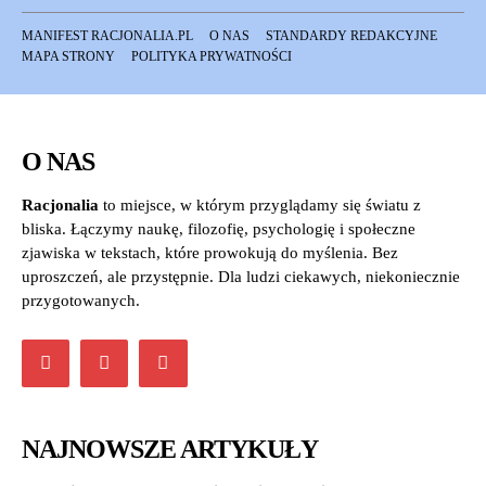
MANIFEST RACJONALIA.PL
O NAS
STANDARDY REDAKCYJNE
MAPA STRONY
POLITYKA PRYWATNOŚCI
O NAS
Racjonalia
to miejsce, w którym przyglądamy się światu z
bliska. Łączymy naukę, filozofię, psychologię i społeczne
zjawiska w tekstach, które prowokują do myślenia. Bez
uproszczeń, ale przystępnie. Dla ludzi ciekawych, niekoniecznie
przygotowanych.
NAJNOWSZE ARTYKUŁY