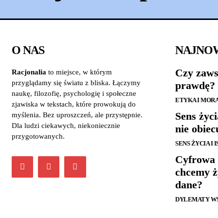
O NAS
NAJNO
Czy zaws
Racjonalia
to miejsce, w którym
przyglądamy się światu z bliska. Łączymy
prawdę? 
naukę, filozofię, psychologię i społeczne
ETYKA I MOR
zjawiska w tekstach, które prowokują do
Sens życi
myślenia. Bez uproszczeń, ale przystępnie.
Dla ludzi ciekawych, niekoniecznie
nie obiec
przygotowanych.
SENS ŻYCIA I 
Cyfrowa 
chcemy ż
dane?
DYLEMATY W