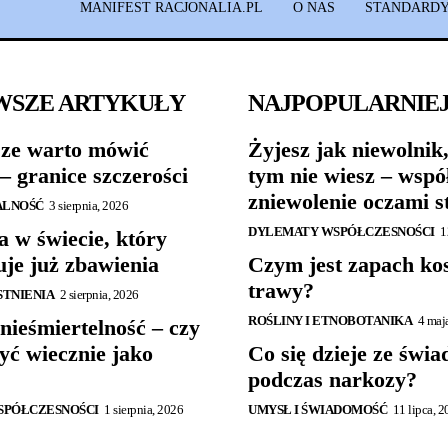
MANIFEST RACJONALIA.PL
O NAS
STANDARDY
WSZE ARTYKUŁY
NAJPOPULARNIE
ze warto mówić
Żyjesz jak niewolnik,
– granice szczerości
tym nie wiesz – wspó
zniewolenie oczami s
ALNOŚĆ
3 sierpnia, 2026
DYLEMATY WSPÓŁCZESNOŚCI
1
a w świecie, który
uje już zbawienia
Czym jest zapach ko
trawy?
ISTNIENIA
2 sierpnia, 2026
ROŚLINY I ETNOBOTANIKA
4 maj
nieśmiertelność – czy
yć wiecznie jako
Co się dzieje ze świ
podczas narkozy?
SPÓŁCZESNOŚCI
1 sierpnia, 2026
UMYSŁ I ŚWIADOMOŚĆ
11 lipca, 