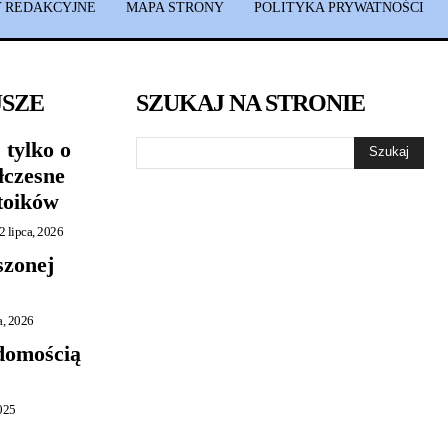
 REDAKCYJNE
MAPA STRONY
POLITYKA PRYWATNOŚCI
JSZE
SZUKAJ NA STRONIE
 tylko o
Szukaj
łczesne
toików
2 lipca, 2026
szonej
a, 2026
adomością
2025