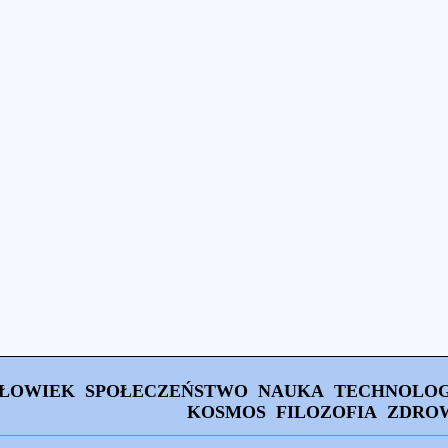
ŁOWIEK
SPOŁECZEŃSTWO
NAUKA
TECHNOLOG
KOSMOS
FILOZOFIA
ZDRO