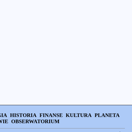
IA
HISTORIA
FINANSE
KULTURA
PLANETA
WIE
OBSERWATORIUM